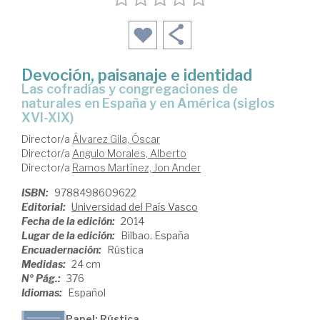
Devoción, paisanaje e identidad
las cofradías y congregaciones de
naturales en España y en América (siglos
XVI-XIX)
Director/a
Álvarez Gila, Óscar
Director/a
Angulo Morales, Alberto
Director/a
Ramos Martínez, Jon Ander
ISBN:
9788498609622
Editorial:
Universidad del País Vasco
Fecha de la edición:
2014
Lugar de la edición:
Bilbao. España
Encuadernación:
Rústica
Medidas:
24 cm
Nº Pág.:
376
Idiomas:
Español
Papel: Rústica