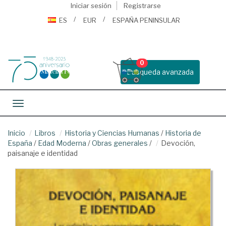
Iniciar sesión
Registrarse
ES
EUR
ESPAÑA PENINSULAR
0
Busqueda avanzada
Toggle navigation
Inicio
Libros
Historia y Ciencias Humanas
/
Historia de
España
/
Edad Moderna
/
Obras generales
/
Devoción,
paisanaje e identidad