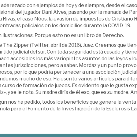
aderezado con ejemplos de hoy y de siempre, desde el caso d
sional del jugador Dani Alves, pasando por la manada de Pam
 Rivas, el caso Nóos, la evasión de impuestos de Cristiano 
 entradas policiales en los domicilios durante la COVID-19.
 ilustraciones. Porque esto no es un libro de Derecho.
 The Zipper (Twitter, abril de 2016). Juez. Creemos que tie
rtido judicial del sur. Con toda seguridad está casado y tiene, 
ace accesibles los más variopintos asuntos de las leyes y lo
entes jurisdicciones, pero a saber. Mordaz y un punto provo
nosos, por lo que podría pertenecer a una asociación judic
demos mucho de eso. Ha escrito varios artículos para difer
 curso de formación de jueces. Es evidente que le gusta exp
liz», y se le nota. Su madre diría de él eso, que es su madre. 
ún nos ha pedido, todos los beneficios que genere la venta 
ola para el Fomento de la Investigación de la Esclerosis L