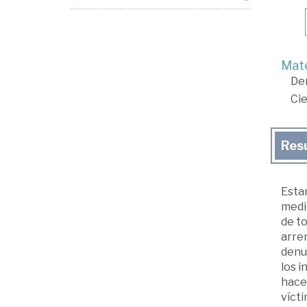
Mate
De
Cie
Res
Esta
medio
de to
arrem
denun
los i
hacen
vícti