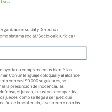
8 horas
Organización social y Derecho
/
como sistema social
/
Sociología jurídica
/
a mayoría no comprendemos bien. Y los
ar. Con un lenguaje coloquial y al alcance
enta con casi 90.000 seguidores, se
al, la presunción de inocencia, las
efensa, el jurado, la custodia compartida,
os jueces, cómo se llega a ser juez, qué
acción de la sentencia, si se creen o no a las