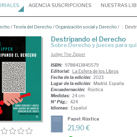
ORIALES
AGENCIA
SUSCRIPCIONES
NUESTRAS
LI
recho
/
Teoría del Derecho
/
Organización social y Derecho
/
Destr
Destripando el Derecho
sobre Derecho y jueces para qu
Judge The Zipper
ISBN:
9788413845579
Editorial:
La Esfera de los Libros
Fecha de la edición:
2023
Lugar de la edición:
Madrid. España
Encuadernación:
Rústica
Medidas:
24 cm
Nº Pág.:
424
Idiomas:
Español
Papel: Rústica
21,90 €