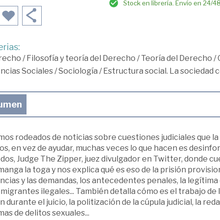
Stock en librería. Envío en 24/4
rias:
recho
/
Filosofía y teoría del Derecho
/
Teoría del Derecho
/
ncias Sociales
/
Sociología
/
Estructura social. La sociedad 
umen
mos rodeados de noticias sobre cuestiones judiciales que l
s, en vez de ayudar, muchas veces lo que hacen es desinform
dos, Judge The Zipper, juez divulgador en Twitter, donde cu
anga la toga y nos explica qué es eso de la prisión provision
cias y las demandas, los antecedentes penales, la legítima d
nmigrantes ilegales... También detalla cómo es el trabajo de l
 durante el juicio, la politización de la cúpula judicial, la red
mas de delitos sexuales...