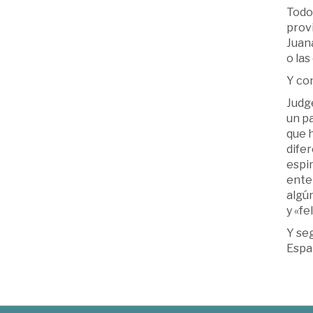
Todo 
provi
Juana
o las
Y con
Judge
un pa
que h
difer
espi
enten
algún
y «fe
Y seg
Españ