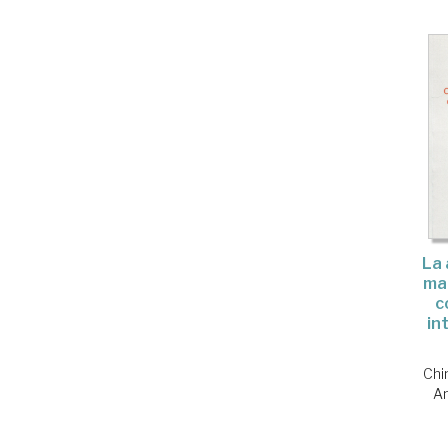
La 
mat
c
in
Chi
A