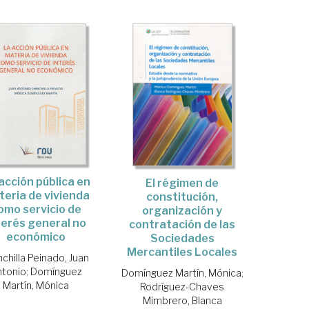
acción pública en
El régimen de
eria de vivienda
constitución,
omo servicio de
organización y
terés general no
contratación de las
económico
Sociedades
Mercantiles Locales
nchilla Peinado, Juan
ntonio
;
Domínguez
Domínguez Martín, Mónica
;
Martín, Mónica
Rodríguez-Chaves
Mimbrero, Blanca