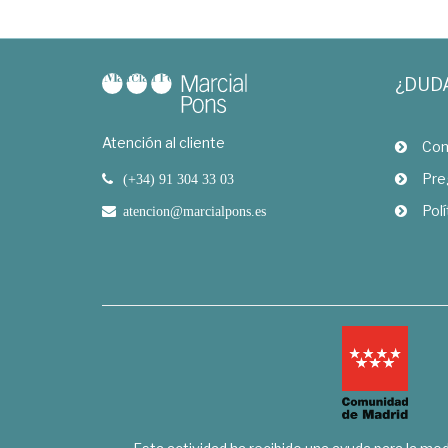
¿DUD
Atención al cliente
Com
Pre
(+34) 91 304 33 03
Polí
atencion@marcialpons.es