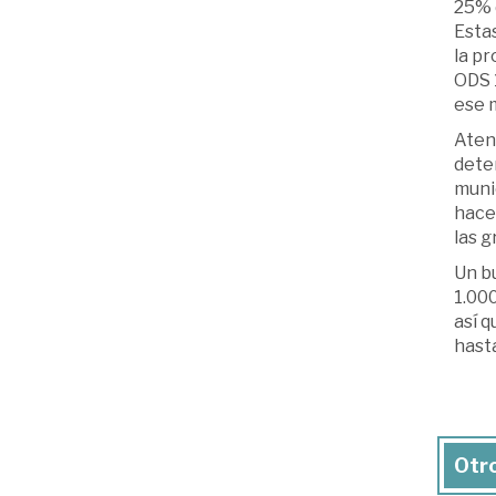
25% d
Estas
la p
ODS 1
ese 
Aten
deten
muni
hace
las 
Un b
1.00
así q
hasta
Otro