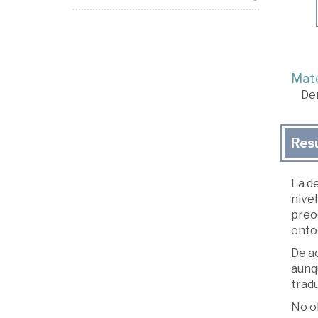
Mate
De
Res
La d
nivel
preo
ento
De ac
aunq
trad
No o