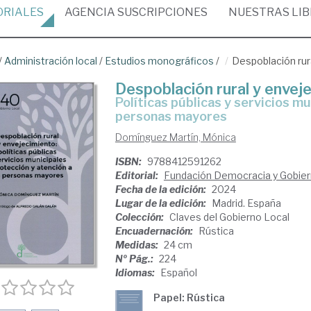
ORIALES
AGENCIA
SUSCRIPCIONES
NUESTRAS
LI
/
Administración local
/
Estudios monográficos
/
Despoblación rur
Despoblación rural y envej
políticas públicas y servicios municipales de protección y atención a las
personas mayores
Domínguez Martín, Mónica
ISBN:
9788412591262
Editorial:
Fundación Democracia y Gobier
Fecha de la edición:
2024
Lugar de la edición:
Madrid. España
Colección:
Claves del Gobierno Local
Encuadernación:
Rústica
Medidas:
24 cm
Nº Pág.:
224
Idiomas:
Español
Papel: Rústica