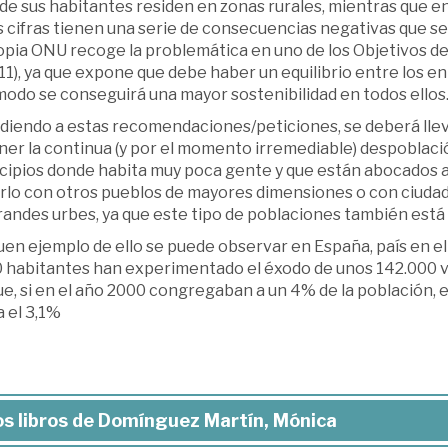
e sus habitantes residen en zonas rurales, mientras que en
 cifras tienen una serie de consecuencias negativas que se
ropia ONU recoge la problemática en uno de los Objetivos d
1), ya que expone que debe haber un equilibrio entre los en
modo se conseguirá una mayor sostenibilidad en todos ellos
diendo a estas recomendaciones/peticiones, se deberá llev
er la continua (y por el momento irremediable) despoblación
cipios donde habita muy poca gente y que están abocados a
rlo con otros pueblos de mayores dimensiones o con ciuda
grandes urbes, ya que este tipo de poblaciones también está
uen ejemplo de ello se puede observar en España, país en e
0 habitantes han experimentado el éxodo de unos 142.000 ve
ue, si en el año 2000 congregaban a un 4% de la población,
 el 3,1%
s libros de Domínguez Martín, Mónica