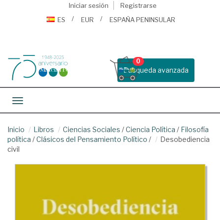
Iniciar sesión
Registrarse
ES
EUR
ESPAÑA PENINSULAR
0
Busqueda avanzada
Toggle navigation
Inicio
Libros
Ciencias Sociales
/
Ciencia Política
/
Filosofía
política
/
Clásicos del Pensamiento Político
/
Desobediencia
civil