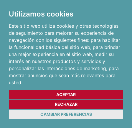
Utilizamos cookies
Este sitio web utiliza cookies y otras tecnologías
de seguimiento para mejorar su experiencia de
navegación con los siguientes fines:
para habilitar
la funcionalidad básica del sitio web
,
para brindar
una mejor experiencia en el sitio web
,
medir su
interés en nuestros productos y servicios y
personalizar las interacciones de marketing
,
para
mostrar anuncios que sean más relevantes para
usted
.
ACEPTAR
RECHAZAR
CAMBIAR PREFERENCIAS