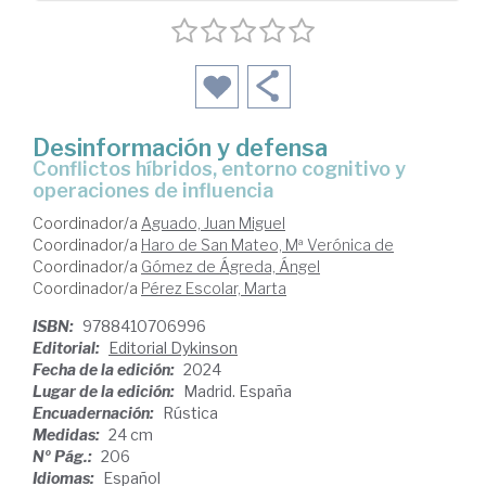
Desinformación y defensa
conflictos híbridos, entorno cognitivo y
operaciones de influencia
Coordinador/a
Aguado, Juan Miguel
Coordinador/a
Haro de San Mateo, Mª Verónica de
Coordinador/a
Gómez de Ágreda, Ángel
Coordinador/a
Pérez Escolar, Marta
ISBN:
9788410706996
Editorial:
Editorial Dykinson
Fecha de la edición:
2024
Lugar de la edición:
Madrid. España
Encuadernación:
Rústica
Medidas:
24 cm
Nº Pág.:
206
Idiomas:
Español