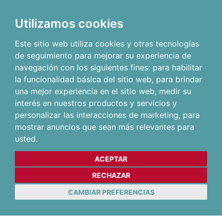
Utilizamos cookies
Este sitio web utiliza cookies y otras tecnologías
de seguimiento para mejorar su experiencia de
navegación con los siguientes fines:
para habilitar
la funcionalidad básica del sitio web
,
para brindar
una mejor experiencia en el sitio web
,
medir su
interés en nuestros productos y servicios y
personalizar las interacciones de marketing
,
para
mostrar anuncios que sean más relevantes para
usted
.
ACEPTAR
RECHAZAR
CAMBIAR PREFERENCIAS