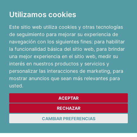
Utilizamos cookies
Este sitio web utiliza cookies y otras tecnologías
de seguimiento para mejorar su experiencia de
navegación con los siguientes fines:
para habilitar
la funcionalidad básica del sitio web
,
para brindar
una mejor experiencia en el sitio web
,
medir su
interés en nuestros productos y servicios y
personalizar las interacciones de marketing
,
para
mostrar anuncios que sean más relevantes para
usted
.
ACEPTAR
RECHAZAR
CAMBIAR PREFERENCIAS