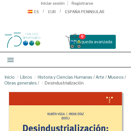
Iniciar sesión
Registrarse
ES
EUR
ESPAÑA PENINSULAR
0
Busqueda avanzada
Toggle navigation
Inicio
Libros
Historia y Ciencias Humanas
/
Arte
/
Museos
/
Obras generales
/
Desindustrialización