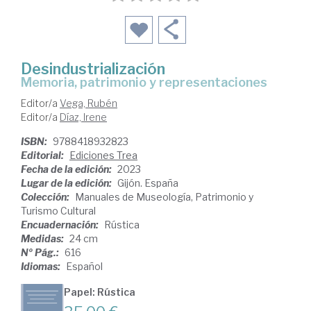
Desindustrialización
memoria, patrimonio y representaciones
Editor/a
Vega, Rubén
Editor/a
Díaz, Irene
ISBN:
9788418932823
Editorial:
Ediciones Trea
Fecha de la edición:
2023
Lugar de la edición:
Gijón. España
Colección:
Manuales de Museología, Patrimonio y
Turismo Cultural
Encuadernación:
Rústica
Medidas:
24 cm
Nº Pág.:
616
Idiomas:
Español
Papel: Rústica