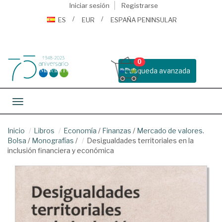
Iniciar sesión
Registrarse
ES
EUR
ESPAÑA PENINSULAR
0
Busqueda avanzada
Toggle navigation
Inicio
Libros
Economía
/
Finanzas
/
Mercado de valores.
Bolsa
/
Monografías
/
Desigualdades territoriales en la
inclusión financiera y económica