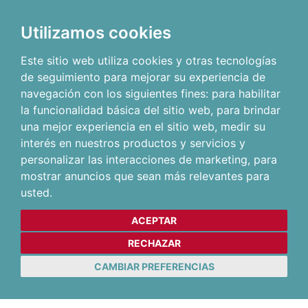
Utilizamos cookies
Este sitio web utiliza cookies y otras tecnologías
de seguimiento para mejorar su experiencia de
navegación con los siguientes fines:
para habilitar
la funcionalidad básica del sitio web
,
para brindar
una mejor experiencia en el sitio web
,
medir su
interés en nuestros productos y servicios y
personalizar las interacciones de marketing
,
para
mostrar anuncios que sean más relevantes para
usted
.
ACEPTAR
RECHAZAR
CAMBIAR PREFERENCIAS