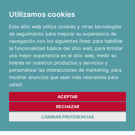
Utilizamos cookies
Este sitio web utiliza cookies y otras tecnologías
de seguimiento para mejorar su experiencia de
navegación con los siguientes fines:
para habilitar
la funcionalidad básica del sitio web
,
para brindar
una mejor experiencia en el sitio web
,
medir su
interés en nuestros productos y servicios y
personalizar las interacciones de marketing
,
para
mostrar anuncios que sean más relevantes para
usted
.
ACEPTAR
RECHAZAR
CAMBIAR PREFERENCIAS