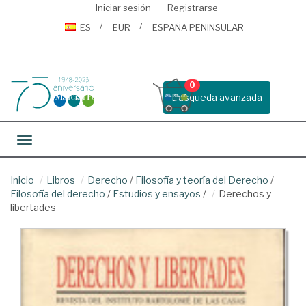
Iniciar sesión
Registrarse
ES
EUR
ESPAÑA PENINSULAR
0
Busqueda avanzada
Toggle navigation
Inicio
Libros
Derecho
/
Filosofía y teoría del Derecho
/
Filosofía del derecho
/
Estudios y ensayos
/
Derechos y
libertades