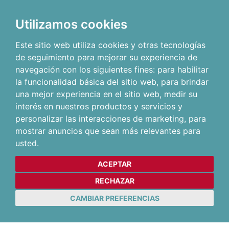
Utilizamos cookies
Este sitio web utiliza cookies y otras tecnologías
de seguimiento para mejorar su experiencia de
navegación con los siguientes fines:
para habilitar
la funcionalidad básica del sitio web
,
para brindar
una mejor experiencia en el sitio web
,
medir su
interés en nuestros productos y servicios y
personalizar las interacciones de marketing
,
para
mostrar anuncios que sean más relevantes para
usted
.
ACEPTAR
RECHAZAR
CAMBIAR PREFERENCIAS