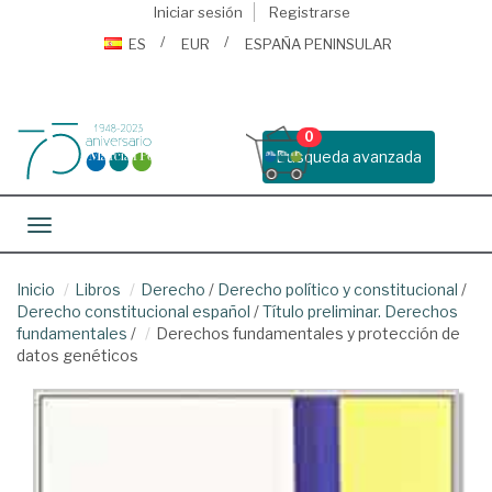
Iniciar sesión
Registrarse
ES
EUR
ESPAÑA PENINSULAR
0
Busqueda avanzada
Toggle navigation
Inicio
Libros
Derecho
/
Derecho político y constitucional
/
Derecho constitucional español
/
Título preliminar. Derechos
fundamentales
/
Derechos fundamentales y protección de
datos genéticos