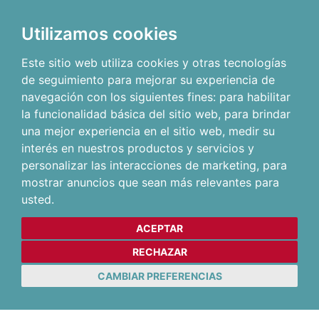
Utilizamos cookies
Este sitio web utiliza cookies y otras tecnologías
de seguimiento para mejorar su experiencia de
navegación con los siguientes fines:
para habilitar
la funcionalidad básica del sitio web
,
para brindar
una mejor experiencia en el sitio web
,
medir su
interés en nuestros productos y servicios y
personalizar las interacciones de marketing
,
para
mostrar anuncios que sean más relevantes para
usted
.
ACEPTAR
RECHAZAR
CAMBIAR PREFERENCIAS