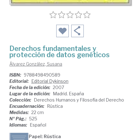
Derechos fundamentales y
protección de datos genéticos
Álvarez González, Susana
ISBN:
9788498490589
Editorial:
Editorial Dykinson
Fecha de la edición:
2007
Lugar de la edición:
Madrid. España
Colección:
Derechos Humanos y Filosofía del Derecho
Encuadernación:
Rústica
Medidas:
22 cm
Nº Pág.:
525
Idiomas:
Español
Papel: Rústica