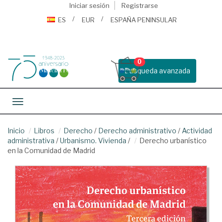
Iniciar sesión
Registrarse
ES
EUR
ESPAÑA PENINSULAR
0
Busqueda avanzada
Toggle navigation
Inicio
Libros
Derecho
/
Derecho administrativo
/
Actividad
administrativa
/
Urbanismo. Vivienda
/
Derecho urbanístico
en la Comunidad de Madrid