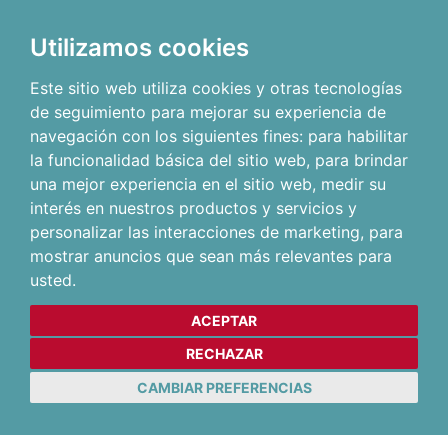
Utilizamos cookies
Este sitio web utiliza cookies y otras tecnologías
de seguimiento para mejorar su experiencia de
navegación con los siguientes fines:
para habilitar
la funcionalidad básica del sitio web
,
para brindar
una mejor experiencia en el sitio web
,
medir su
interés en nuestros productos y servicios y
personalizar las interacciones de marketing
,
para
mostrar anuncios que sean más relevantes para
usted
.
ACEPTAR
RECHAZAR
CAMBIAR PREFERENCIAS