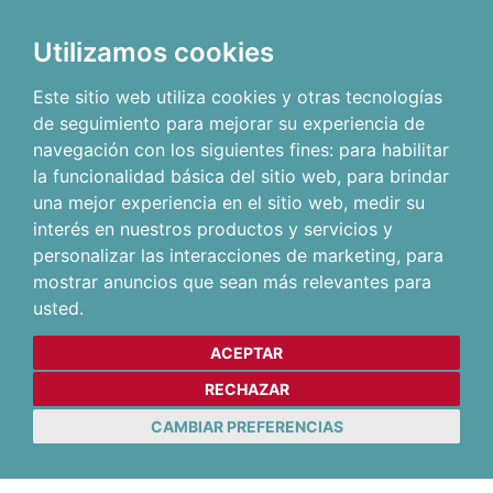
Utilizamos cookies
Este sitio web utiliza cookies y otras tecnologías
de seguimiento para mejorar su experiencia de
navegación con los siguientes fines:
para habilitar
la funcionalidad básica del sitio web
,
para brindar
una mejor experiencia en el sitio web
,
medir su
interés en nuestros productos y servicios y
personalizar las interacciones de marketing
,
para
mostrar anuncios que sean más relevantes para
usted
.
ACEPTAR
RECHAZAR
CAMBIAR PREFERENCIAS