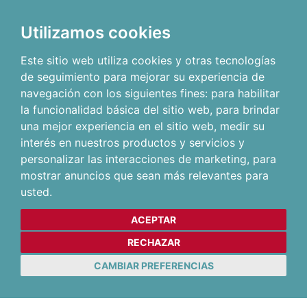
Utilizamos cookies
Este sitio web utiliza cookies y otras tecnologías
de seguimiento para mejorar su experiencia de
navegación con los siguientes fines:
para habilitar
la funcionalidad básica del sitio web
,
para brindar
una mejor experiencia en el sitio web
,
medir su
interés en nuestros productos y servicios y
personalizar las interacciones de marketing
,
para
mostrar anuncios que sean más relevantes para
usted
.
ACEPTAR
RECHAZAR
CAMBIAR PREFERENCIAS