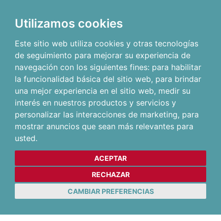
Utilizamos cookies
Este sitio web utiliza cookies y otras tecnologías
de seguimiento para mejorar su experiencia de
navegación con los siguientes fines:
para habilitar
la funcionalidad básica del sitio web
,
para brindar
una mejor experiencia en el sitio web
,
medir su
interés en nuestros productos y servicios y
personalizar las interacciones de marketing
,
para
mostrar anuncios que sean más relevantes para
usted
.
ACEPTAR
RECHAZAR
CAMBIAR PREFERENCIAS