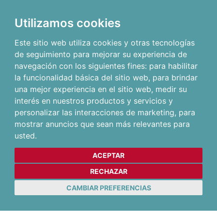
Utilizamos cookies
Este sitio web utiliza cookies y otras tecnologías
de seguimiento para mejorar su experiencia de
navegación con los siguientes fines:
para habilitar
la funcionalidad básica del sitio web
,
para brindar
una mejor experiencia en el sitio web
,
medir su
interés en nuestros productos y servicios y
personalizar las interacciones de marketing
,
para
mostrar anuncios que sean más relevantes para
usted
.
ACEPTAR
RECHAZAR
CAMBIAR PREFERENCIAS