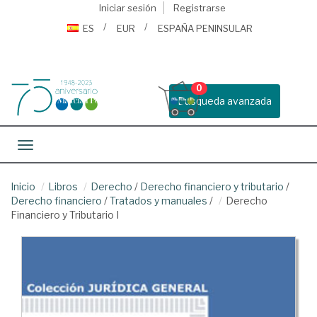
Iniciar sesión
Registrarse
ES
EUR
ESPAÑA PENINSULAR
0
Busqueda avanzada
Toggle navigation
Inicio
Libros
Derecho
/
Derecho financiero y tributario
/
Derecho financiero
/
Tratados y manuales
/
Derecho
Financiero y Tributario I