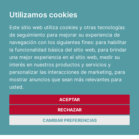
Utilizamos cookies
Este sitio web utiliza cookies y otras tecnologías
de seguimiento para mejorar su experiencia de
navegación con los siguientes fines:
para habilitar
la funcionalidad básica del sitio web
,
para brindar
una mejor experiencia en el sitio web
,
medir su
interés en nuestros productos y servicios y
personalizar las interacciones de marketing
,
para
mostrar anuncios que sean más relevantes para
usted
.
ACEPTAR
RECHAZAR
CAMBIAR PREFERENCIAS