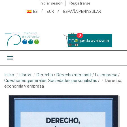
Iniciar sesión
Registrarse
ES
EUR
ESPAÑA PENINSULAR
0
Busqueda avanzada
Toggle navigation
Inicio
Libros
Derecho
/
Derecho mercantil
/
La empresa
/
Cuestiones generales. Sociedades personalistas
/
Derecho,
economía y empresa