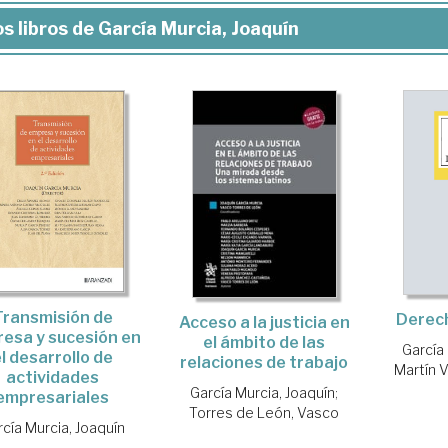
s libros de García Murcia, Joaquín
Transmisión de
Derech
Acceso a la justicia en
esa y sucesión en
el ámbito de las
García
l desarrollo de
relaciones de trabajo
Martín 
actividades
García Murcia, Joaquín
;
empresariales
Torres de León, Vasco
cía Murcia, Joaquín