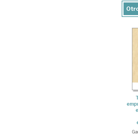
Otro
empr
e
Gar