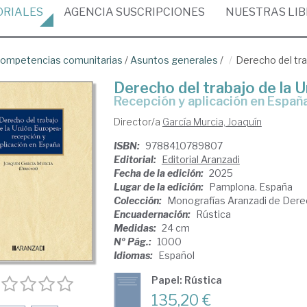
ORIALES
AGENCIA
SUSCRIPCIONES
NUESTRAS
LI
ompetencias comunitarias
/
Asuntos generales
/
Derecho del tra
Derecho del trabajo de la 
recepción y aplicación en Españ
Director/a
García Murcia, Joaquín
ISBN:
9788410789807
Editorial:
Editorial Aranzadi
Fecha de la edición:
2025
Lugar de la edición:
Pamplona. España
Colección:
Monografías Aranzadi de Dere
Encuadernación:
Rústica
Medidas:
24 cm
Nº Pág.:
1000
Idiomas:
Español
Papel: Rústica
135,20 €