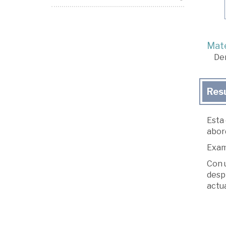
Mate
De
Res
Esta 
abord
Exam
Con u
despi
actua