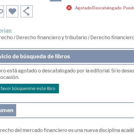
Agotado/Descatalogado. Puede 
rias:
recho
/
Derecho financiero y tributario
/
Derecho financier
vicio de búsqueda de libros
bro está agotado o descatalogado por la editorial. Si lo des
 ocasión.
r favor búsquenme este libro
umen
erecho del mercado financiero es una nueva disciplina acadé