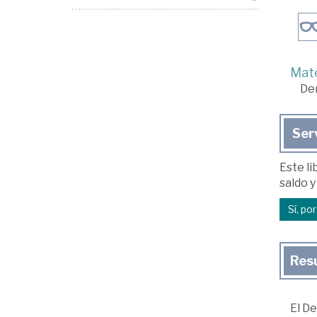
Mate
De
Ser
Este li
saldo y
Sí, po
Res
El D