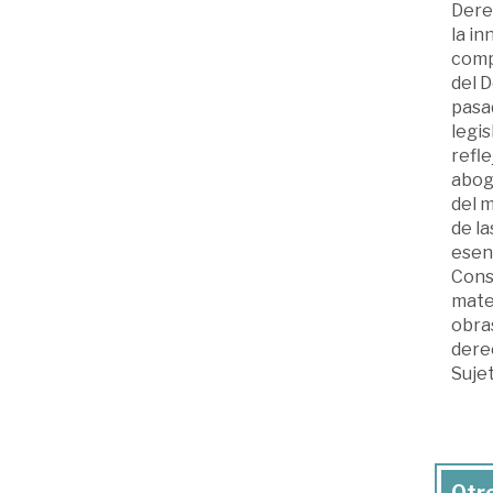
Derec
la in
compl
del D
pasad
legis
refle
abog
del m
de la
esenc
Const
mater
obras
dere
Sujet
Otro