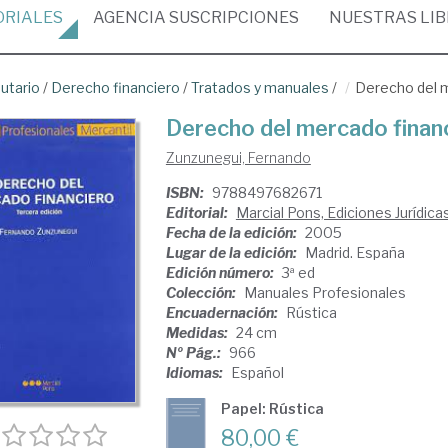
ORIALES
AGENCIA
SUSCRIPCIONES
NUESTRAS
LI
butario
/
Derecho financiero
/
Tratados y manuales
/
Derecho del 
Derecho del mercado finan
Zunzunegui, Fernando
ISBN:
9788497682671
Editorial:
Marcial Pons, Ediciones Jurídica
Fecha de la edición:
2005
Lugar de la edición:
Madrid. España
Edición número:
3ª ed
Colección:
Manuales Profesionales
Encuadernación:
Rústica
Medidas:
24 cm
Nº Pág.:
966
Idiomas:
Español
Papel: Rústica
80,00 €