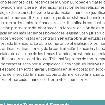
ho español a las Directivas de la Unión Europea en materia 
novación financiera e internacionalización de las relaciones
ejidad que caracterizan a la ordenación financiera justifi
erecho mercantil. Es un hecho que de un sistema financiero
o a un ordenamiento financiero que disciplina la conducta 
lación protectora del ahorrador. La tercera edición de est
jada en las más recientes novedades legislativas y jurisprude
ados y economistas encontrarán en esta obra un estudio sis
ercado financiero. La obra comprende el análisis de los me
s entidades financieras y de la contratación bancaria y burs
iales de cada uno de los temas tratados, prestando especia
itucional y a la doctrina del Tribunal Supremo de tanta imp
ia caracterizada por su atipicidad. Cada capítulo incluye un
 españolas y extranjeras utilizadas en su elaboración. Noc
cho del mercado financiero.Objeto del mercado financiero.
os del mercado financiero. Contratos financieros.
s libros de Zunzunegui, Fernando