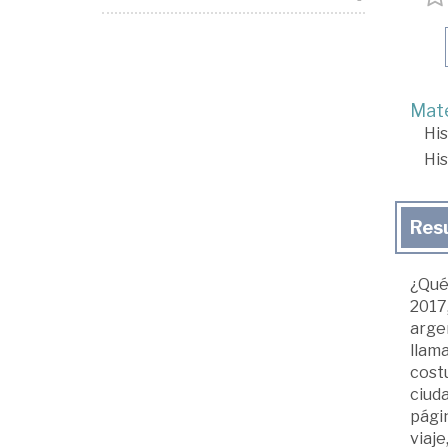
Mate
His
His
Res
¿Qué 
2017,
argen
llama
costu
ciuda
pági
viaje