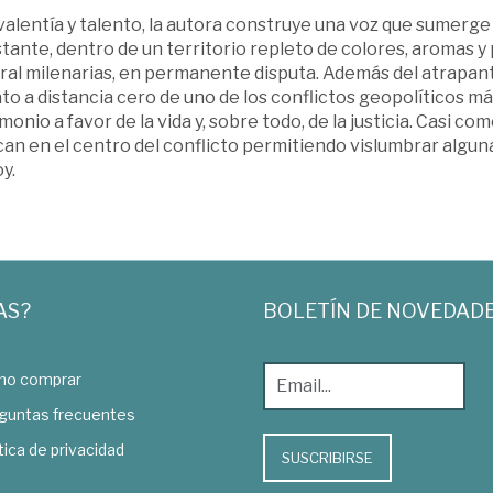
alentía y talento, la autora construye una voz que sumerge a
tante, dentro de un territorio repleto de colores, aromas y 
ral milenarias, en permanente disputa. Además del atrapant
to a distancia cero de uno de los conflictos geopolíticos m
monio a favor de la vida y, sobre todo, de la justicia. Casi 
an en el centro del conflicto permitiendo vislumbrar algun
y.
AS?
BOLETÍN DE NOVEDAD
o comprar
guntas frecuentes
tica de privacidad
SUSCRIBIRSE