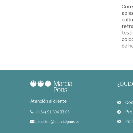
Con v
aplas
cultu
retra
testi
coloc
de ho
¿DUD
Atención al cliente
Com
Pre
(+34) 91 304 33 03
Polí
atencion@marcialpons.es