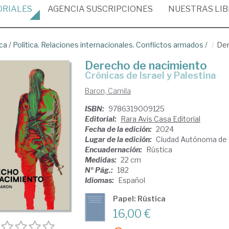
ORIALES
AGENCIA
SUSCRIPCIONES
NUESTRAS
LI
ica
/
Política. Relaciones internacionales. Conflictos armados
/
Der
Derecho de nacimiento
Crónicas de Israel y Palestina
Baron, Camila
ISBN:
9786319009125
Editorial:
Rara Avis Casa Editorial
Fecha de la edición:
2024
Lugar de la edición:
Ciudad Autónoma de 
Encuadernación:
Rústica
Medidas:
22 cm
Nº Pág.:
182
Idiomas:
Español
Papel: Rústica
16,00 €