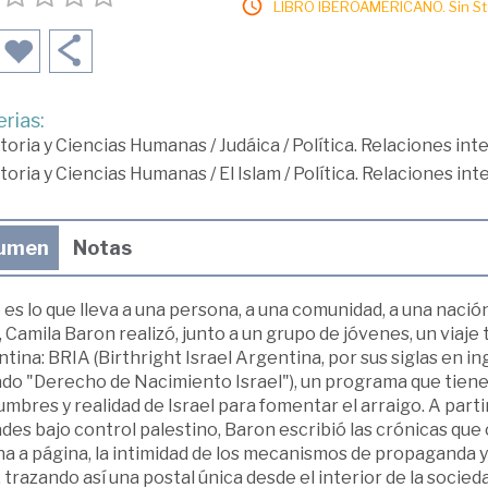
LIBRO IBEROAMERICANO. Sin Sto
rias:
toria y Ciencias Humanas
/
Judáica
/
Política. Relaciones in
toria y Ciencias Humanas
/
El Islam
/
Política. Relaciones in
umen
Notas
es lo que lleva a una persona, a una comunidad, a una nació
 Camila Baron realizó, junto a un grupo de jóvenes, un viaje 
tina: BRIA (Birthright Israel Argentina, por sus siglas en i
do "Derecho de Nacimiento Israel"), un programa que tiene e
mbres y realidad de Israel para fomentar el arraigo. A partir
des bajo control palestino, Baron escribió las crónicas que 
na a página, la intimidad de los mecanismos de propaganda y
, trazando así una postal única desde el interior de la socieda