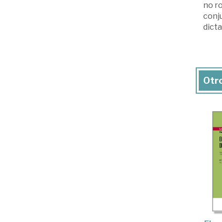
no ro
conju
dict
Otro