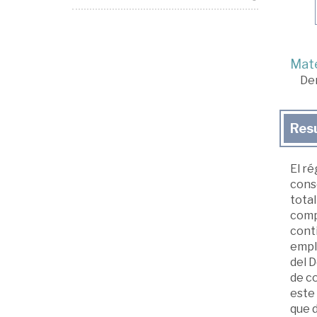
Mate
De
Res
El r
cons
total
comp
conti
emple
del 
de co
este
que d