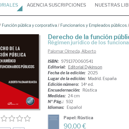
ORIALES
AGENCIA
SUSCRIPCIONES
NUESTRAS
LI
/
Función pública y corporativa
/
Funcionarios y Empleados públicos
Derecho de la función públi
Régimen jurídico de los funcion
Palomar Olmeda, Alberto
ISBN:
9791370060541
Editorial:
Editorial Dykinson
Fecha de la edición:
2025
Lugar de la edición:
Madrid. España
Edición número:
14ª ed.
Encuadernación:
Rústica
Medidas:
24 cm
Nº Pág.:
932
Idiomas:
Español
Papel: Rústica
90,00 €