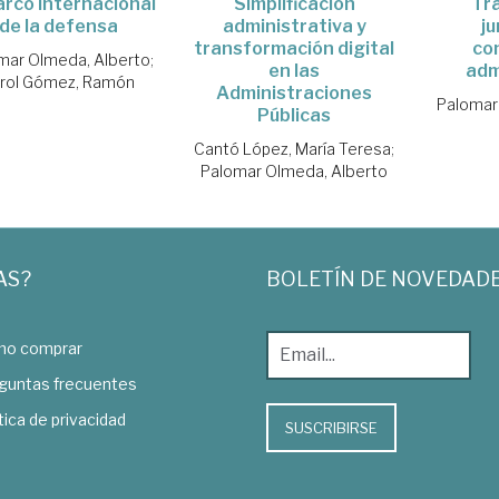
arco internacional
Simplificación
Tra
de la defensa
administrativa y
ju
transformación digital
co
mar Olmeda, Alberto
;
en las
adm
rol Gómez, Ramón
Administraciones
Palomar
Públicas
Cantó López, María Teresa
;
Palomar Olmeda, Alberto
AS?
BOLETÍN DE NOVEDAD
o comprar
guntas frecuentes
tica de privacidad
SUSCRIBIRSE