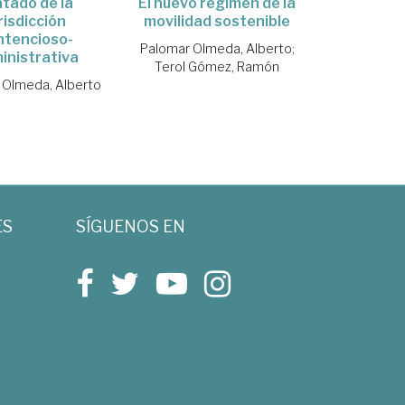
tado de la
El nuevo régimen de la
risdicción
movilidad sostenible
ntencioso-
Palomar Olmeda, Alberto
;
inistrativa
Terol Gómez, Ramón
 Olmeda, Alberto
ES
SÍGUENOS EN