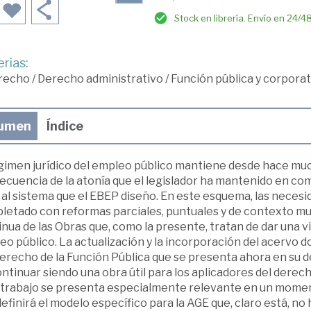
Stock en librería. Envío en 24/4
rias:
recho
/
Derecho administrativo
/
Función pública y corporat
umen
Índice
égimen jurídico del empleo público mantiene desde hace m
ecuencia de la atonía que el legislador ha mantenido en co
 al sistema que el EBEP diseño. En este esquema, las necesi
letado con reformas parciales, puntuales y de contexto mu
nua de las Obras que, como la presente, tratan de dar una vi
o público. La actualización y la incorporación del acervo 
Derecho de la Función Pública que se presenta ahora en su 
ntinuar siendo una obra útil para los aplicadores del derec
 trabajo se presenta especialmente relevante en un momento
efinirá el modelo específico para la AGE que, claro está, no