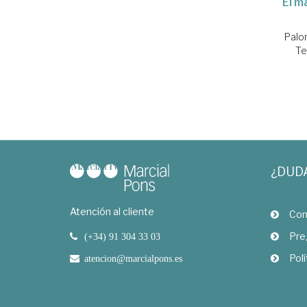
El m
Palo
Te
¿DUD
Atención al cliente
Com
Pre
(+34) 91 304 33 03
Polí
atencion@marcialpons.es