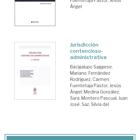
Fuentetaja Pastor, Jesús
Ángel
Jurisdicción
contencioso-
administrativa
Bacigalupo Saggese,
Mariano
;
Fernández
Rodríguez, Carmen
;
Fuentetaja Pastor, Jesús
Ángel
;
Medina González,
Sara
;
Montero Pascual, Juan
José
;
Saz, Silvia del