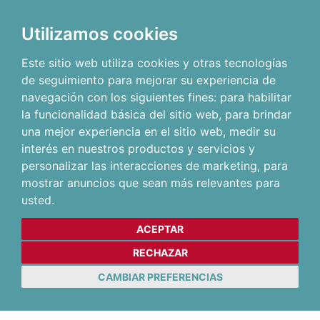
Utilizamos cookies
Este sitio web utiliza cookies y otras tecnologías
de seguimiento para mejorar su experiencia de
navegación con los siguientes fines:
para habilitar
la funcionalidad básica del sitio web
,
para brindar
una mejor experiencia en el sitio web
,
medir su
interés en nuestros productos y servicios y
personalizar las interacciones de marketing
,
para
mostrar anuncios que sean más relevantes para
usted
.
ACEPTAR
RECHAZAR
CAMBIAR PREFERENCIAS