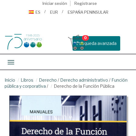
Iniciar sesión
Registrarse
ES
EUR
ESPAÑA PENINSULAR
0
Busqueda avanzada
Toggle navigation
Inicio
Libros
Derecho
/
Derecho administrativo
/
Función
pública y corporativa
/
Derecho de la Función Pública