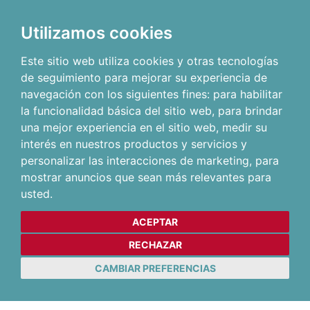
Utilizamos cookies
Este sitio web utiliza cookies y otras tecnologías
de seguimiento para mejorar su experiencia de
navegación con los siguientes fines:
para habilitar
la funcionalidad básica del sitio web
,
para brindar
una mejor experiencia en el sitio web
,
medir su
interés en nuestros productos y servicios y
personalizar las interacciones de marketing
,
para
mostrar anuncios que sean más relevantes para
usted
.
ACEPTAR
RECHAZAR
CAMBIAR PREFERENCIAS