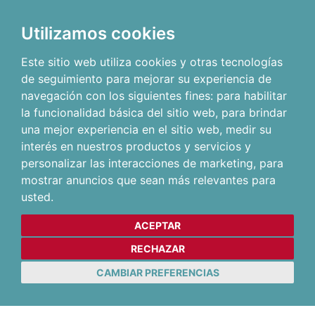
Utilizamos cookies
Este sitio web utiliza cookies y otras tecnologías
de seguimiento para mejorar su experiencia de
navegación con los siguientes fines:
para habilitar
la funcionalidad básica del sitio web
,
para brindar
una mejor experiencia en el sitio web
,
medir su
interés en nuestros productos y servicios y
personalizar las interacciones de marketing
,
para
mostrar anuncios que sean más relevantes para
usted
.
ACEPTAR
RECHAZAR
CAMBIAR PREFERENCIAS