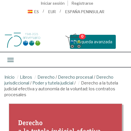
Iniciar sesión
Registrarse
ES
EUR
ESPAÑA PENINSULAR
0
Busqueda avanzada
Toggle navigation
Inicio
Libros
Derecho
/
Derecho procesal
/
Derecho
jurisdiccional
/
Poder y tutela judicial
/
Derecho a la tutela
judicial efectiva y autonomía de la voluntad: los contratos
procesales