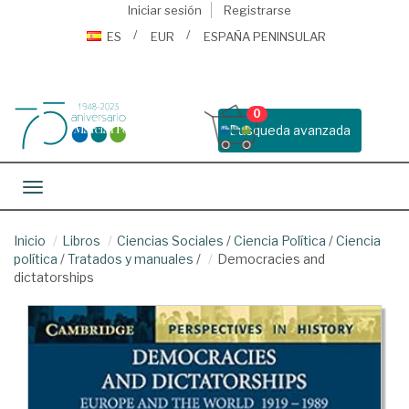
Iniciar sesión
Registrarse
ES
EUR
ESPAÑA PENINSULAR
0
Busqueda avanzada
Toggle navigation
Inicio
Libros
Ciencias Sociales
/
Ciencia Política
/
Ciencia
política
/
Tratados y manuales
/
Democracies and
dictatorships