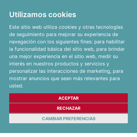
Utilizamos cookies
Este sitio web utiliza cookies y otras tecnologías
de seguimiento para mejorar su experiencia de
navegación con los siguientes fines:
para habilitar
la funcionalidad básica del sitio web
,
para brindar
una mejor experiencia en el sitio web
,
medir su
interés en nuestros productos y servicios y
personalizar las interacciones de marketing
,
para
mostrar anuncios que sean más relevantes para
usted
.
ACEPTAR
RECHAZAR
CAMBIAR PREFERENCIAS