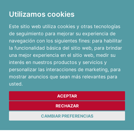
Utilizamos cookies
Este sitio web utiliza cookies y otras tecnologías
de seguimiento para mejorar su experiencia de
navegación con los siguientes fines:
para habilitar
la funcionalidad básica del sitio web
,
para brindar
una mejor experiencia en el sitio web
,
medir su
interés en nuestros productos y servicios y
personalizar las interacciones de marketing
,
para
mostrar anuncios que sean más relevantes para
usted
.
ACEPTAR
RECHAZAR
CAMBIAR PREFERENCIAS