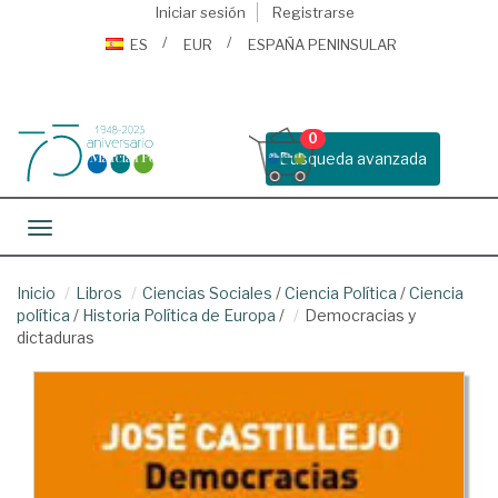
Iniciar sesión
Registrarse
ES
EUR
ESPAÑA PENINSULAR
0
Busqueda avanzada
Toggle navigation
Inicio
Libros
Ciencias Sociales
/
Ciencia Política
/
Ciencia
política
/
Historia Política de Europa
/
Democracias y
dictaduras