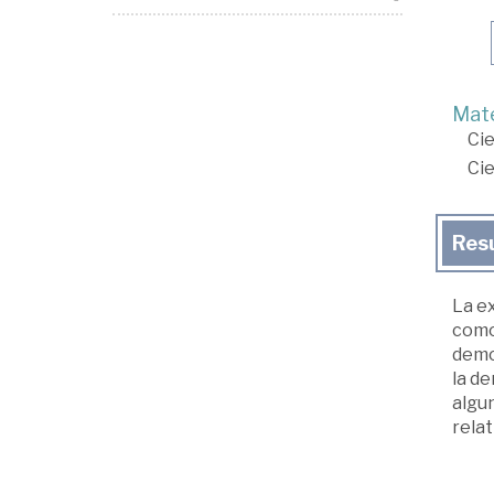
Mate
Cie
Cie
Res
La e
como
demo
la d
algun
relat