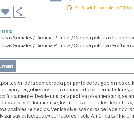
Sin Stock. Disponible en 7/10 día
rias:
ncias Sociales
/
Ciencia Política
/
Ciencia política
/
Democra
ncias Sociales
/
Ciencia Política
/
Ciencia política
/
Política 
umen
xportación de la democracia por parte de los gobiernos de l
 su apoyo a gobiernos poco democráticos, o a dictaduras, 
cráticamente. Desde una perspectiva proamericana, se anali
emocracia estadounidense, los menos conocidos defectos y,
os posibles remedios. Ver las diversas caras de la democra
ivizar sus esfuerzos exportadores hacia América Latina o, m