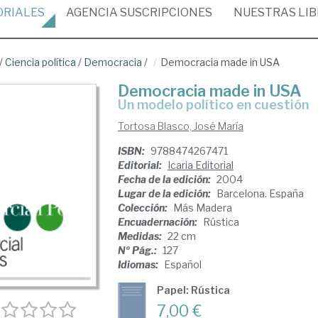
ORIALES
AGENCIA
SUSCRIPCIONES
NUESTRAS
LI
/
Ciencia política
/
Democracia
/
Democracia made in USA
Democracia made in USA
un modelo político en cuestión
Tortosa Blasco, José María
ISBN:
9788474267471
Editorial:
Icaria Editorial
Fecha de la edición:
2004
Lugar de la edición:
Barcelona. España
Colección:
Más Madera
Encuadernación:
Rústica
Medidas:
22 cm
Nº Pág.:
127
Idiomas:
Español
Papel: Rústica
7,00 €