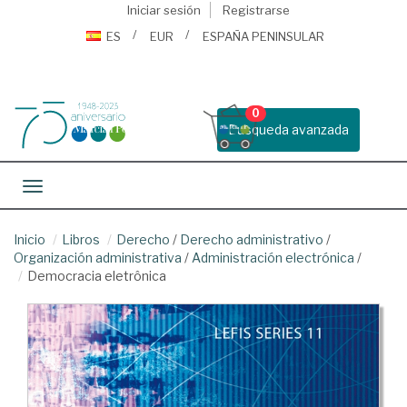
Iniciar sesión
Registrarse
ES
EUR
ESPAÑA PENINSULAR
0
Busqueda avanzada
Toggle navigation
Inicio
Libros
Derecho
/
Derecho administrativo
/
Organización administrativa
/
Administración electrónica
/
Democracia eletrônica