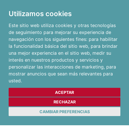
Utilizamos cookies
Este sitio web utiliza cookies y otras tecnologías
de seguimiento para mejorar su experiencia de
navegación con los siguientes fines:
para habilitar
la funcionalidad básica del sitio web
,
para brindar
una mejor experiencia en el sitio web
,
medir su
interés en nuestros productos y servicios y
personalizar las interacciones de marketing
,
para
mostrar anuncios que sean más relevantes para
usted
.
ACEPTAR
RECHAZAR
CAMBIAR PREFERENCIAS