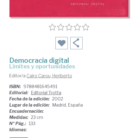
Democracia digital
límites y oportunidades
Editor/a
Cairo Carou, Heriberto
ISBN:
9788481645491
Editorial:
Editorial Trotta
Fecha de la edición:
2002
Lugar de la edición:
Madrid. España
Encuadernación:
Medidas:
23 cm
Nº Pág.:
133
Idiomas: