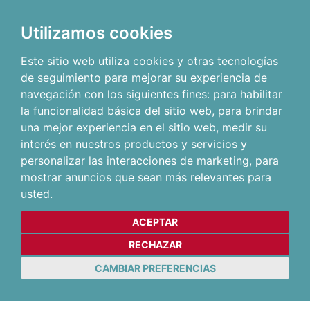
Utilizamos cookies
Este sitio web utiliza cookies y otras tecnologías
de seguimiento para mejorar su experiencia de
navegación con los siguientes fines:
para habilitar
la funcionalidad básica del sitio web
,
para brindar
una mejor experiencia en el sitio web
,
medir su
interés en nuestros productos y servicios y
personalizar las interacciones de marketing
,
para
mostrar anuncios que sean más relevantes para
usted
.
ACEPTAR
RECHAZAR
CAMBIAR PREFERENCIAS