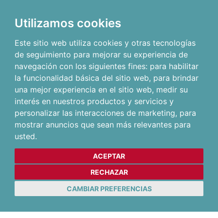
Utilizamos cookies
Este sitio web utiliza cookies y otras tecnologías
de seguimiento para mejorar su experiencia de
navegación con los siguientes fines:
para habilitar
la funcionalidad básica del sitio web
,
para brindar
una mejor experiencia en el sitio web
,
medir su
interés en nuestros productos y servicios y
personalizar las interacciones de marketing
,
para
mostrar anuncios que sean más relevantes para
usted
.
ACEPTAR
RECHAZAR
CAMBIAR PREFERENCIAS