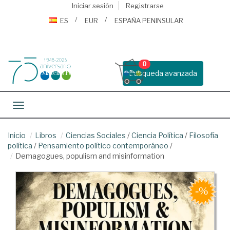
Iniciar sesión
Registrarse
ES
EUR
ESPAÑA PENINSULAR
0
Busqueda avanzada
Toggle navigation
Inicio
Libros
Ciencias Sociales
/
Ciencia Política
/
Filosofía
política
/
Pensamiento político contemporáneo
/
Demagogues, populism and misinformation