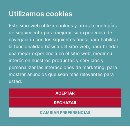
Utilizamos cookies
Este sitio web utiliza cookies y otras tecnologías
de seguimiento para mejorar su experiencia de
navegación con los siguientes fines:
para habilitar
la funcionalidad básica del sitio web
,
para brindar
una mejor experiencia en el sitio web
,
medir su
interés en nuestros productos y servicios y
personalizar las interacciones de marketing
,
para
mostrar anuncios que sean más relevantes para
usted
.
ACEPTAR
RECHAZAR
CAMBIAR PREFERENCIAS