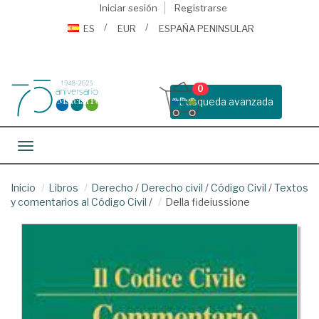
Iniciar sesión
Registrarse
ES
EUR
ESPAÑA PENINSULAR
0
Busqueda avanzada
Toggle navigation
Inicio
Libros
Derecho
/
Derecho civil
/
Código Civil
/
Textos
y comentarios al Código Civil
/
Della fideiussione