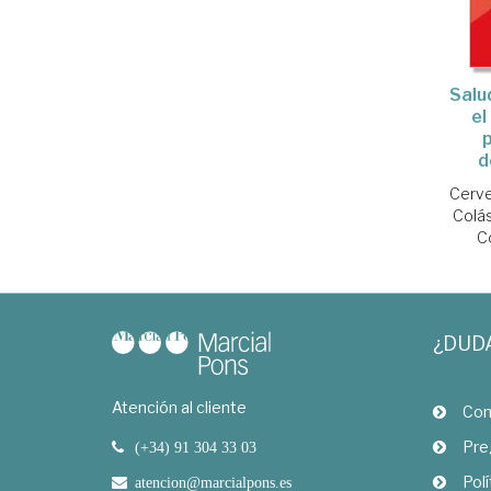
Salu
el
p
d
Cerve
Colá
C
¿DUD
Atención al cliente
Com
Pre
(+34) 91 304 33 03
Polí
atencion@marcialpons.es