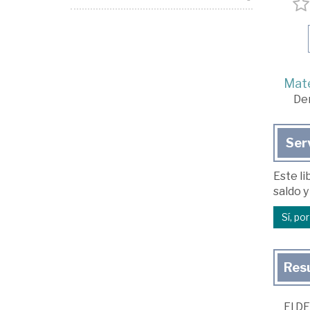
Mate
De
Ser
Este li
saldo y
Sí, po
Res
El D