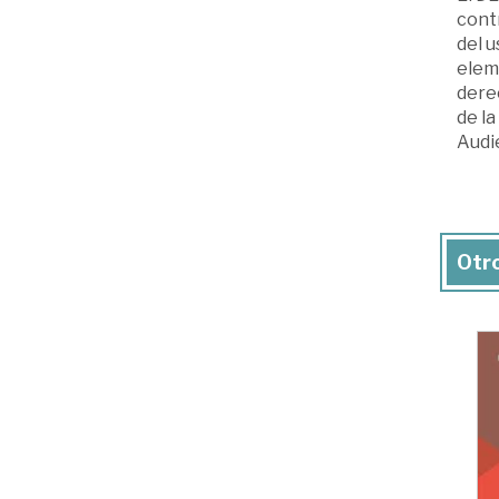
contr
del u
eleme
dere
de la
Audi
Otro