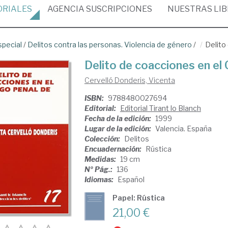
ORIALES
AGENCIA
SUSCRIPCIONES
NUESTRAS
LI
special
/
Delitos contra las personas. Violencia de género
/
Delito
Delito de coacciones en el
Cervelló Donderis, Vicenta
ISBN:
9788480027694
Editorial:
Editorial Tirant lo Blanch
Fecha de la edición:
1999
Lugar de la edición:
Valencia. España
Colección:
Delitos
Encuadernación:
Rústica
Medidas:
19 cm
Nº Pág.:
136
Idiomas:
Español
Papel: Rústica
21,00 €