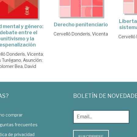
Liberta
Derecho penitenciario
d mental y género:
sistema
 debate entre el
Cervelló Donderis, Vicenta
Cervelló
unitivismo y la
espenalización
lló Donderis, Vicenta
;
s Turégano, Asunción
;
olomer Bea, David
AS?
BOLETÍN DE NOVEDAD
o comprar
guntas frecuentes
tica de privacidad
SUSCRIBIRSE