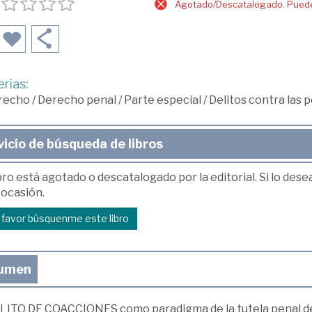
Agotado/Descatalogado. Puede 
rias:
recho
/
Derecho penal
/
Parte especial
/
Delitos contra las 
vicio de búsqueda de libros
bro está agotado o descatalogado por la editorial. Si lo des
 ocasión.
r favor búsquenme este libro
umen
ELITO DE COACCIONES como paradigma de la tutela penal de 