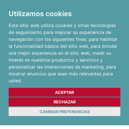
Utilizamos cookies
Este sitio web utiliza cookies y otras tecnologías
de seguimiento para mejorar su experiencia de
navegación con los siguientes fines:
para habilitar
la funcionalidad básica del sitio web
,
para brindar
una mejor experiencia en el sitio web
,
medir su
interés en nuestros productos y servicios y
personalizar las interacciones de marketing
,
para
mostrar anuncios que sean más relevantes para
usted
.
ACEPTAR
RECHAZAR
CAMBIAR PREFERENCIAS