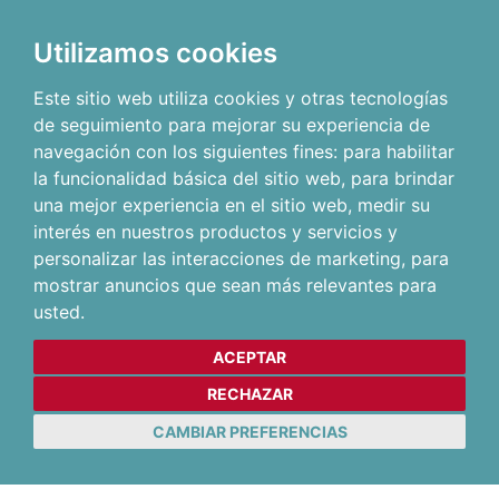
Utilizamos cookies
Este sitio web utiliza cookies y otras tecnologías
de seguimiento para mejorar su experiencia de
navegación con los siguientes fines:
para habilitar
la funcionalidad básica del sitio web
,
para brindar
una mejor experiencia en el sitio web
,
medir su
interés en nuestros productos y servicios y
personalizar las interacciones de marketing
,
para
mostrar anuncios que sean más relevantes para
usted
.
ACEPTAR
RECHAZAR
CAMBIAR PREFERENCIAS