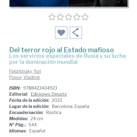
Del terror rojo al Estado mafioso
los servicios especiales de Rusia y su lucha
por la dominación mundial
Felshtinsky, Yuri
Popov, Vladimir
ISBN:
9788423434923
Editorial:
Ediciones Deusto
Fecha de la edición:
2023
Lugar de la edición:
Barcelona. España
Encuadernación:
Rústica
Medidas:
24 cm
Nº Pág.:
544
Idiomas:
Español