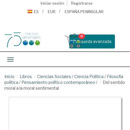
Iniciar sesión
Registrarse
ES
EUR
ESPAÑA PENINSULAR
0
Busqueda avanzada
Toggle navigation
Inicio
Libros
Ciencias Sociales
/
Ciencia Política
/
Filosofía
política
/
Pensamiento político contemporáneo
/
Del sentido
moral a la moral sentimental