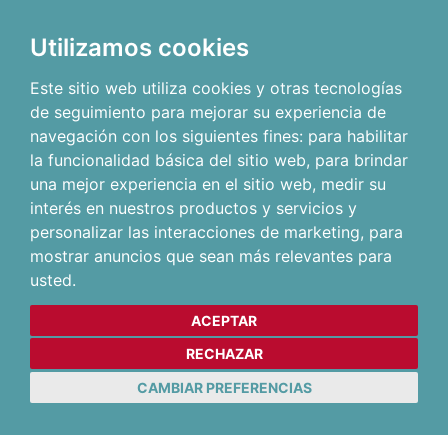
Utilizamos cookies
Este sitio web utiliza cookies y otras tecnologías
de seguimiento para mejorar su experiencia de
navegación con los siguientes fines:
para habilitar
la funcionalidad básica del sitio web
,
para brindar
una mejor experiencia en el sitio web
,
medir su
interés en nuestros productos y servicios y
personalizar las interacciones de marketing
,
para
mostrar anuncios que sean más relevantes para
usted
.
ACEPTAR
RECHAZAR
CAMBIAR PREFERENCIAS