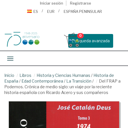
Iniciar sesión
Registrarse
ES
EUR
ESPAÑA PENINSULAR
0
Busqueda avanzada
Toggle navigation
Inicio
Libros
Historia y Ciencias Humanas
/
Historia de
España
/
Edad Contemporánea
/
La Transición
/
Del FRAP a
Podemos. Crónica de medio siglo: un viaje por la reciente
historia española con Ricardo Acero y sus compañeros