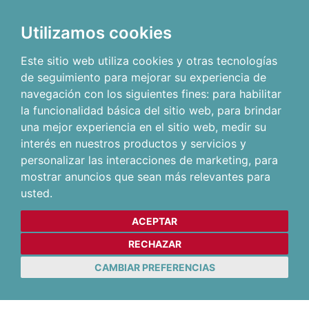
Utilizamos cookies
Este sitio web utiliza cookies y otras tecnologías
de seguimiento para mejorar su experiencia de
navegación con los siguientes fines:
para habilitar
la funcionalidad básica del sitio web
,
para brindar
una mejor experiencia en el sitio web
,
medir su
interés en nuestros productos y servicios y
personalizar las interacciones de marketing
,
para
mostrar anuncios que sean más relevantes para
usted
.
ACEPTAR
RECHAZAR
CAMBIAR PREFERENCIAS