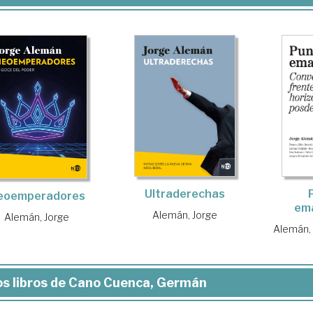
Ultraderechas
eoemperadores
em
Alemán, Jorge
Alemán, Jorge
Alemán,
s libros de Cano Cuenca, Germán