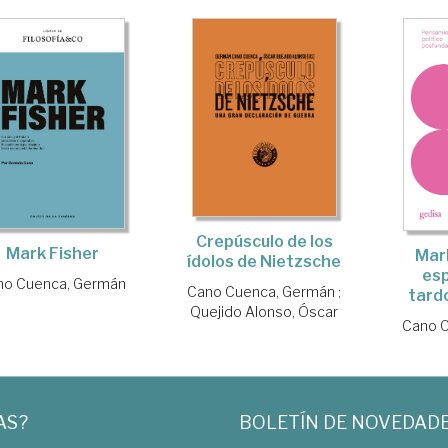
Crepúsculo de los
Mark Fisher
Mark
ídolos de Nietzsche
esp
no Cuenca, Germán
Cano Cuenca, Germán
;
tard
Quejido Alonso, Óscar
Cano 
AS?
BOLETÍN DE NOVEDAD