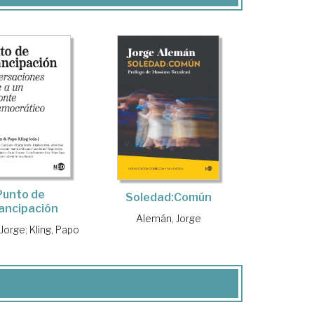
Punto de
Soledad:Común
ancipación
Alemán, Jorge
 Jorge
;
Kling, Papo