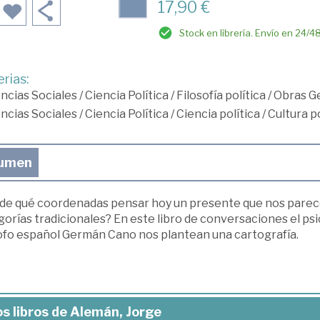
17,90 €
Stock en librería. Envío en 24/4
rias:
ncias Sociales
/
Ciencia Política
/
Filosofía política
/
Obras Ge
ncias Sociales
/
Ciencia Política
/
Ciencia política
/
Cultura po
umen
de qué coordenadas pensar hoy un presente que nos parece
orías tradicionales? En este libro de conversaciones el ps
sofo español Germán Cano nos plantean una cartografía.
s libros de Alemán, Jorge