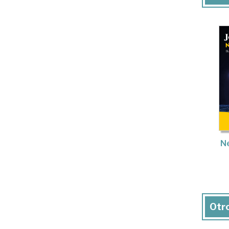
N
Otro