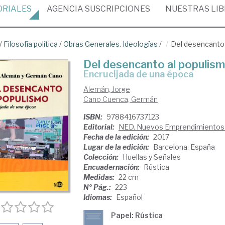
ORIALES
AGENCIA
SUSCRIPCIONES
NUESTRAS
LI
/
Filosofía política
/
Obras Generales. Ideologías
/
Del desencanto 
Del desencanto al populis
encrucijada de una época
Alemán, Jorge
Cano Cuenca, Germán
ISBN:
9788416737123
Editorial:
NED. Nuevos Emprendimientos E
Fecha de la edición:
2017
Lugar de la edición:
Barcelona. España
Colección:
Huellas y Señales
Encuadernación:
Rústica
Medidas:
22 cm
Nº Pág.:
223
Idiomas:
Español
Papel: Rústica