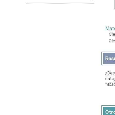
Mate
Cie
Cie
Res
¿Des
categ
filó
Otro