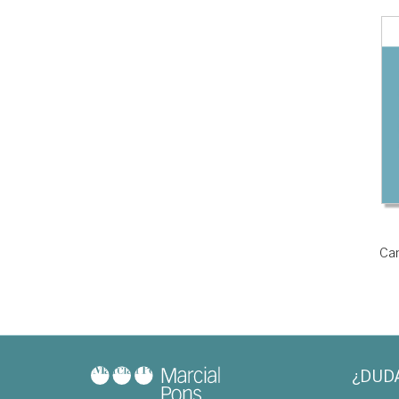
Ca
¿DUD