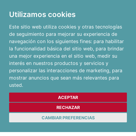
Utilizamos cookies
Este sitio web utiliza cookies y otras tecnologías
de seguimiento para mejorar su experiencia de
navegación con los siguientes fines:
para habilitar
la funcionalidad básica del sitio web
,
para brindar
una mejor experiencia en el sitio web
,
medir su
interés en nuestros productos y servicios y
personalizar las interacciones de marketing
,
para
mostrar anuncios que sean más relevantes para
usted
.
ACEPTAR
RECHAZAR
CAMBIAR PREFERENCIAS