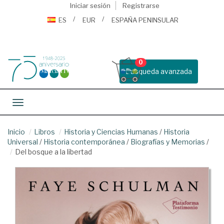
Iniciar sesión
Registrarse
ES
EUR
ESPAÑA PENINSULAR
0
Busqueda avanzada
Toggle navigation
Inicio
Libros
Historia y Ciencias Humanas
/
Historia
Universal
/
Historia contemporánea
/
Biografías y Memorias
/
Del bosque a la libertad