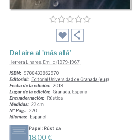
Del aire al 'más allá'
Herrera Linares, Emilio (1879-1967)
ISBN:
9788433862570
Editorial:
Editorial Universidad de Granada (eug)
Fecha de la edición:
2018
Lugar de la edición:
Granada. España
Encuadernación:
Rústica
Medidas:
22 cm
Nº Pág.:
220
Idiomas:
Español
Papel: Rústica
18,00 €