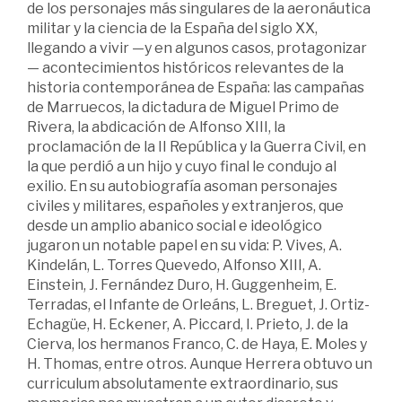
de los personajes más singulares de la aeronáutica
militar y la ciencia de la España del siglo XX,
llegando a vivir —y en algunos casos, protagonizar
— acontecimientos históricos relevantes de la
historia contemporánea de España: las campañas
de Marruecos, la dictadura de Miguel Primo de
Rivera, la abdicación de Alfonso XIII, la
proclamación de la II República y la Guerra Civil, en
la que perdió a un hijo y cuyo final le condujo al
exilio. En su autobiografía asoman personajes
civiles y militares, españoles y extranjeros, que
desde un amplio abanico social e ideológico
jugaron un notable papel en su vida: P. Vives, A.
Kindelán, L. Torres Quevedo, Alfonso XIII, A.
Einstein, J. Fernández Duro, H. Guggenheim, E.
Terradas, el Infante de Orleáns, L. Breguet, J. Ortiz-
Echagüe, H. Eckener, A. Piccard, I. Prieto, J. de la
Cierva, los hermanos Franco, C. de Haya, E. Moles y
H. Thomas, entre otros. Aunque Herrera obtuvo un
curriculum absolutamente extraordinario, sus