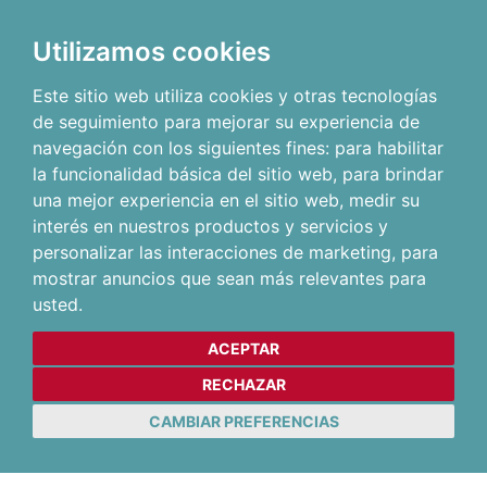
Utilizamos cookies
Este sitio web utiliza cookies y otras tecnologías
de seguimiento para mejorar su experiencia de
navegación con los siguientes fines:
para habilitar
la funcionalidad básica del sitio web
,
para brindar
una mejor experiencia en el sitio web
,
medir su
interés en nuestros productos y servicios y
personalizar las interacciones de marketing
,
para
mostrar anuncios que sean más relevantes para
usted
.
ACEPTAR
RECHAZAR
CAMBIAR PREFERENCIAS