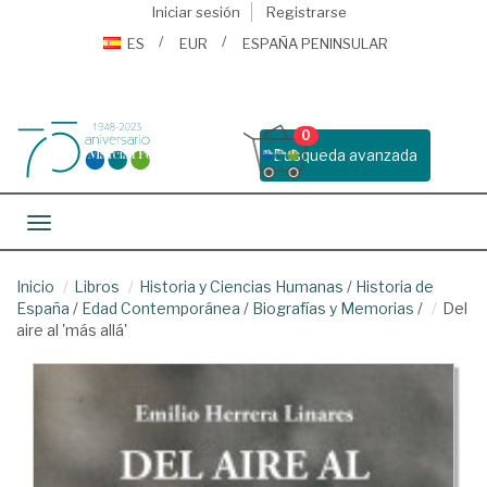
Iniciar sesión
Registrarse
ES
EUR
ESPAÑA PENINSULAR
0
Busqueda avanzada
Toggle navigation
Inicio
Libros
Historia y Ciencias Humanas
/
Historia de
España
/
Edad Contemporánea
/
Biografías y Memorias
/
Del
aire al 'más allá'