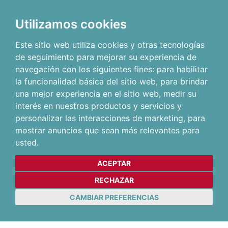
Utilizamos cookies
Este sitio web utiliza cookies y otras tecnologías
de seguimiento para mejorar su experiencia de
navegación con los siguientes fines:
para habilitar
la funcionalidad básica del sitio web
,
para brindar
una mejor experiencia en el sitio web
,
medir su
interés en nuestros productos y servicios y
personalizar las interacciones de marketing
,
para
mostrar anuncios que sean más relevantes para
usted
.
ACEPTAR
RECHAZAR
CAMBIAR PREFERENCIAS