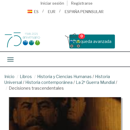
Iniciar sesión
Registrarse
ES
EUR
ESPAÑA PENINSULAR
0
Busqueda avanzada
Toggle navigation
Inicio
Libros
Historia y Ciencias Humanas
/
Historia
Universal
/
Historia contemporánea
/
La 2ª Guerra Mundial
/
Decisiones trascendentales