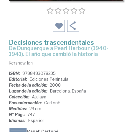
Decisiones trascendentales
de Dunquerque a Pearl Harbour (1940-
1941). El año que cambió la historia
Kershaw, Ian
ISBN:
9788483078235
Editorial:
Ediciones Península
Fecha de la edición:
2008
Lugar de la edición:
Barcelona. España
Colección:
Atalaya
Encuadernación:
Cartoné
Medidas:
23 cm
Nº Pág.:
747
Idiomas:
Español
Papel: Cartoné