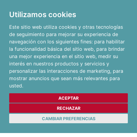
Utilizamos cookies
Este sitio web utiliza cookies y otras tecnologías
de seguimiento para mejorar su experiencia de
navegación con los siguientes fines:
para habilitar
la funcionalidad básica del sitio web
,
para brindar
una mejor experiencia en el sitio web
,
medir su
interés en nuestros productos y servicios y
personalizar las interacciones de marketing
,
para
mostrar anuncios que sean más relevantes para
usted
.
ACEPTAR
RECHAZAR
CAMBIAR PREFERENCIAS