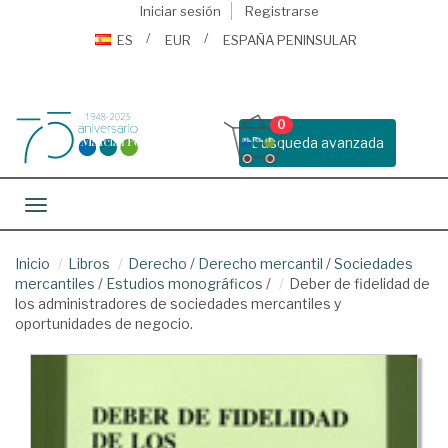
Iniciar sesión
Registrarse
ES
EUR
ESPAÑA PENINSULAR
0
Busqueda avanzada
Toggle navigation
Inicio
Libros
Derecho
/
Derecho mercantil
/
Sociedades
mercantiles
/
Estudios monográficos
/
Deber de fidelidad de
los administradores de sociedades mercantiles y
oportunidades de negocio.