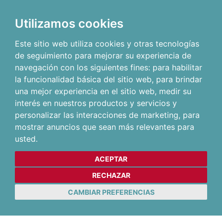
Utilizamos cookies
Este sitio web utiliza cookies y otras tecnologías
de seguimiento para mejorar su experiencia de
navegación con los siguientes fines:
para habilitar
la funcionalidad básica del sitio web
,
para brindar
una mejor experiencia en el sitio web
,
medir su
interés en nuestros productos y servicios y
personalizar las interacciones de marketing
,
para
mostrar anuncios que sean más relevantes para
usted
.
ACEPTAR
RECHAZAR
CAMBIAR PREFERENCIAS