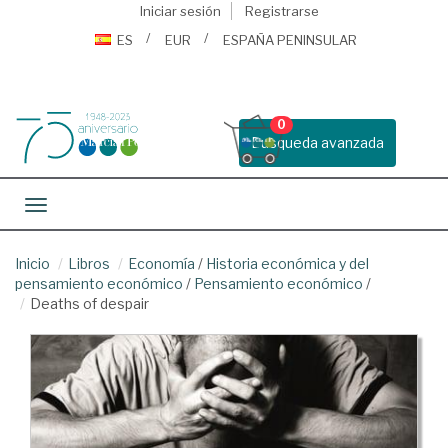
Iniciar sesión
Registrarse
ES
EUR
ESPAÑA PENINSULAR
0
Busqueda avanzada
Toggle navigation
Inicio
Libros
Economía
/
Historia económica y del
pensamiento económico
/
Pensamiento económico
/
Deaths of despair