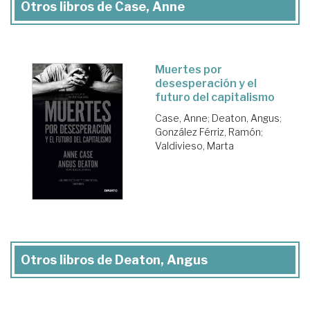
Otros libros de Case, Anne
Muertes por
desesperación y el
futuro del capitalismo
Case, Anne
;
Deaton, Angus
;
González Férriz, Ramón
;
Valdivieso, Marta
Otros libros de Deaton, Angus