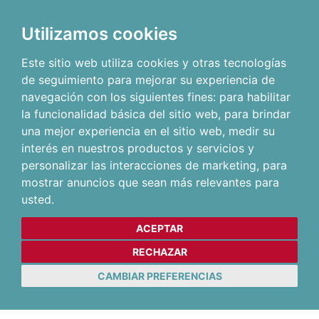
Utilizamos cookies
Este sitio web utiliza cookies y otras tecnologías
de seguimiento para mejorar su experiencia de
navegación con los siguientes fines:
para habilitar
la funcionalidad básica del sitio web
,
para brindar
una mejor experiencia en el sitio web
,
medir su
interés en nuestros productos y servicios y
personalizar las interacciones de marketing
,
para
mostrar anuncios que sean más relevantes para
usted
.
ACEPTAR
RECHAZAR
CAMBIAR PREFERENCIAS