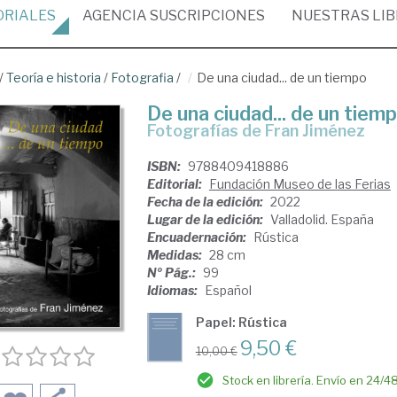
ORIALES
AGENCIA
SUSCRIPCIONES
NUESTRAS
LI
/
Teoría e historia
/
Fotografia
/
De una ciudad... de un tiempo
De una ciudad... de un tiem
fotografías de Fran Jiménez
ISBN:
9788409418886
Editorial:
Fundación Museo de las Ferias
Fecha de la edición:
2022
Lugar de la edición:
Valladolid. España
Encuadernación:
Rústica
Medidas:
28 cm
Nº Pág.:
99
Idiomas:
Español
Papel: Rústica
9,50 €
10,00 €
Stock en librería. Envío en 24/4