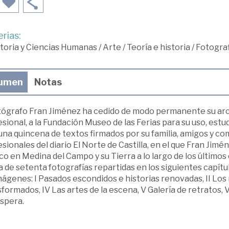
rias:
toria y Ciencias Humanas
/
Arte
/
Teoría e historia
/
Fotograf
umen
Notas
otógrafo Fran Jiménez ha cedido de modo permanente su archi
sional, a la Fundación Museo de las Ferias para su uso, estud
una quincena de textos firmados por su familia, amigos y c
sionales del diario El Norte de Castilla, en el que Fran Jim
co en Medina del Campo y su Tierra a lo largo de los último
 de setenta fotografías repartidas en los siguientes capítul
mágenes: I Pasados escondidos e historias renovadas, II Los r
formados, IV Las artes de la escena, V Galería de retratos,
espera.