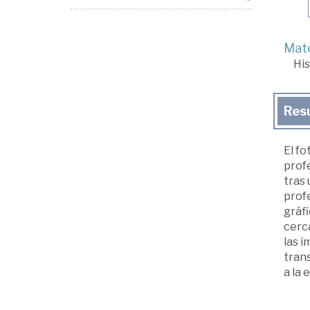
Mate
His
Res
El f
profe
tras 
profe
gráfi
cerca
las i
trans
a la 