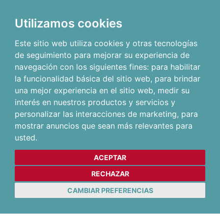
Utilizamos cookies
Este sitio web utiliza cookies y otras tecnologías
de seguimiento para mejorar su experiencia de
navegación con los siguientes fines:
para habilitar
la funcionalidad básica del sitio web
,
para brindar
una mejor experiencia en el sitio web
,
medir su
interés en nuestros productos y servicios y
personalizar las interacciones de marketing
,
para
mostrar anuncios que sean más relevantes para
usted
.
ACEPTAR
RECHAZAR
CAMBIAR PREFERENCIAS