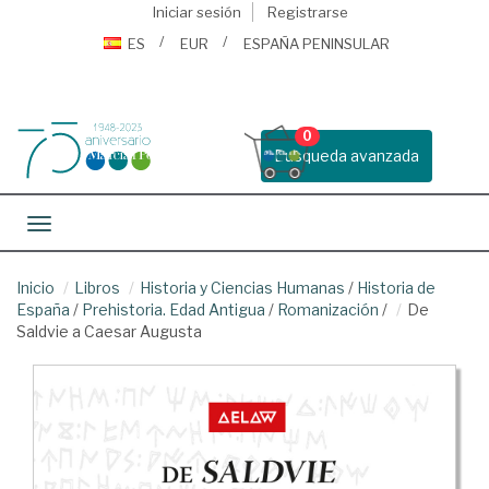
Iniciar sesión
Registrarse
ES
EUR
ESPAÑA PENINSULAR
0
Busqueda avanzada
Toggle navigation
Inicio
Libros
Historia y Ciencias Humanas
/
Historia de
España
/
Prehistoria. Edad Antigua
/
Romanización
/
De
Saldvie a Caesar Augusta