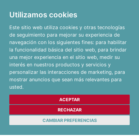
Utilizamos cookies
Este sitio web utiliza cookies y otras tecnologías
de seguimiento para mejorar su experiencia de
navegación con los siguientes fines:
para habilitar
la funcionalidad básica del sitio web
,
para brindar
una mejor experiencia en el sitio web
,
medir su
interés en nuestros productos y servicios y
personalizar las interacciones de marketing
,
para
mostrar anuncios que sean más relevantes para
usted
.
ACEPTAR
RECHAZAR
CAMBIAR PREFERENCIAS