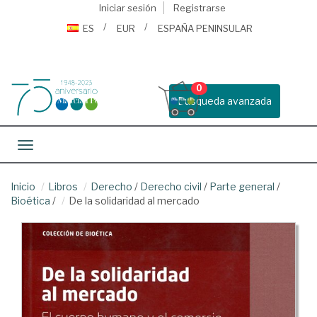
Iniciar sesión
Registrarse
ES
EUR
ESPAÑA PENINSULAR
0
Busqueda avanzada
Toggle navigation
Inicio
Libros
Derecho
/
Derecho civil
/
Parte general
/
Bioética
/
De la solidaridad al mercado