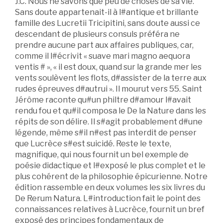
J.C. Nous ne savons que peu de choses de sa vie.
Sans doute appartenait-il à l#antique et brillante
famille des Lucretii Tricipitini, sans doute aussi ce
descendant de plusieurs consuls préféra ne
prendre aucune part aux affaires publiques, car,
comme il l#écrivit « suave mari magno aequora
ventis # », « il est doux, quand sur la grande mer les
vents soulèvent les flots, d#assister de la terre aux
rudes épreuves d#autrui ». Il mourut vers 55. Saint
Jérôme raconte qu#un philtre d#amour l#avait
rendu fou et qu#il composa le De la Nature dans les
répits de son délire. Il s#agit probablement d#une
légende, même s#il n#est pas interdit de penser
que Lucrèce s#est suicidé. Reste le texte,
magnifique, qui nous fournit un bel exemple de
poésie didactique et l#exposé le plus complet et le
plus cohérent de la philosophie épicurienne. Notre
édition rassemble en deux volumes les six livres du
De Rerum Natura. L#introduction fait le point des
connaissances relatives à Lucrèce, fournit un bref
exposé des principes fondamentaux de