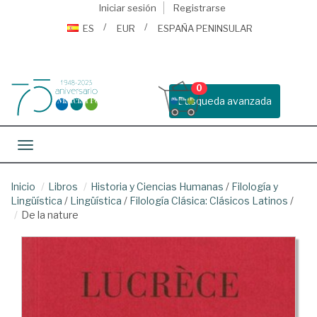
Iniciar sesión
Registrarse
ES
EUR
ESPAÑA PENINSULAR
0
Busqueda avanzada
Toggle navigation
Inicio
Libros
Historia y Ciencias Humanas
/
Filología y
Lingüística
/
Lingüística
/
Filología Clásica: Clásicos Latinos
/
De la nature