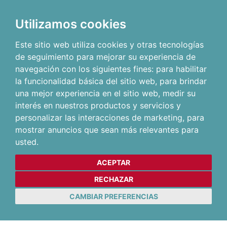
Utilizamos cookies
Este sitio web utiliza cookies y otras tecnologías
de seguimiento para mejorar su experiencia de
navegación con los siguientes fines:
para habilitar
la funcionalidad básica del sitio web
,
para brindar
una mejor experiencia en el sitio web
,
medir su
interés en nuestros productos y servicios y
personalizar las interacciones de marketing
,
para
mostrar anuncios que sean más relevantes para
usted
.
ACEPTAR
RECHAZAR
CAMBIAR PREFERENCIAS