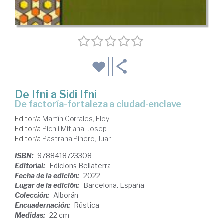
De Ifni a Sidi Ifni
de factoría-fortaleza a ciudad-enclave
Editor/a
Martín Corrales, Eloy
Editor/a
Pich i Mitjana, Josep
Editor/a
Pastrana Piñero, Juan
ISBN:
9788418723308
Editorial:
Edicions Bellaterra
Fecha de la edición:
2022
Lugar de la edición:
Barcelona. España
Colección:
Alborán
Encuadernación:
Rústica
Medidas:
22 cm