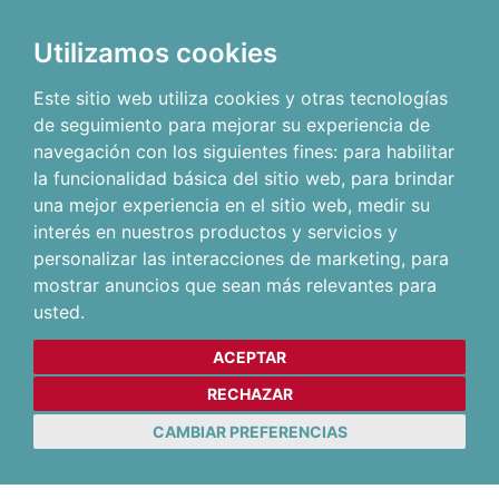
Utilizamos cookies
Este sitio web utiliza cookies y otras tecnologías
de seguimiento para mejorar su experiencia de
navegación con los siguientes fines:
para habilitar
la funcionalidad básica del sitio web
,
para brindar
una mejor experiencia en el sitio web
,
medir su
interés en nuestros productos y servicios y
personalizar las interacciones de marketing
,
para
mostrar anuncios que sean más relevantes para
usted
.
ACEPTAR
RECHAZAR
CAMBIAR PREFERENCIAS