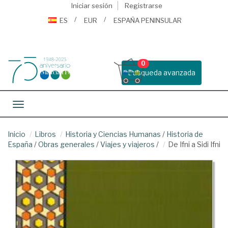
Iniciar sesión
Registrarse
ES
EUR
ESPAÑA PENINSULAR
0
Busqueda avanzada
Toggle navigation
Inicio
Libros
Historia y Ciencias Humanas
/
Historia de
España
/
Obras generales
/
Viajes y viajeros
/
De Ifni a Sidi Ifni