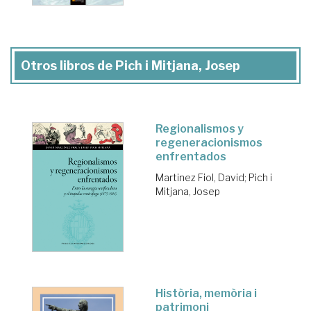
Otros libros de Pich i Mitjana, Josep
Regionalismos y
regeneracionismos
enfrentados
Martinez Fiol, David
;
Pich i
Mitjana, Josep
Història, memòria i
patrimoni