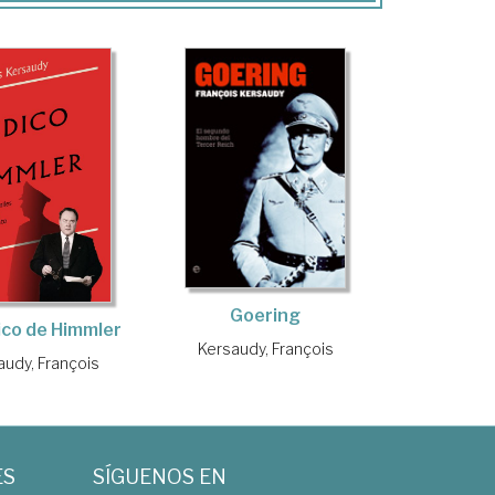
Goering
ico de Himmler
Kersaudy, François
audy, François
ES
SÍGUENOS EN