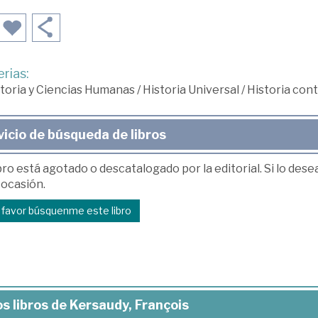
rias:
toria y Ciencias Humanas
/
Historia Universal
/
Historia co
vicio de búsqueda de libros
bro está agotado o descatalogado por la editorial. Si lo des
 ocasión.
r favor búsquenme este libro
s libros de Kersaudy, François