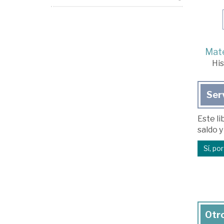
Mate
His
Ser
Este li
saldo y
Sí, po
Otro