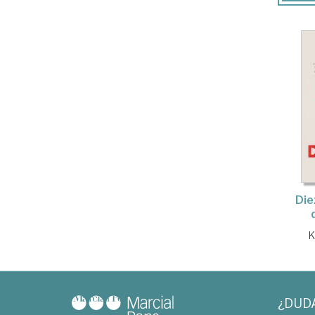
Die
K
¿DUD