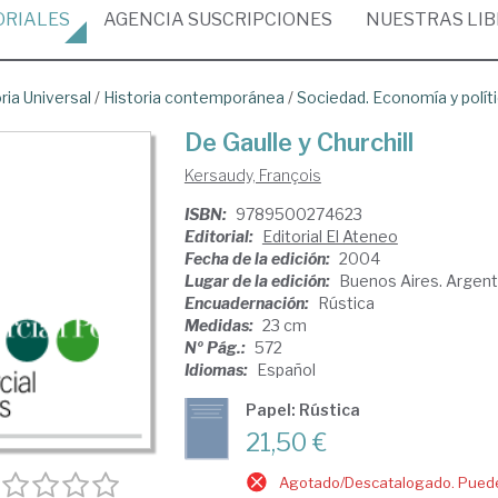
ORIALES
AGENCIA
SUSCRIPCIONES
NUESTRAS
LI
ria Universal
/
Historia contemporánea
/
Sociedad. Economía y polít
De Gaulle y Churchill
Kersaudy, François
ISBN:
9789500274623
Editorial:
Editorial El Ateneo
Fecha de la edición:
2004
Lugar de la edición:
Buenos Aires. Argent
Encuadernación:
Rústica
Medidas:
23 cm
Nº Pág.:
572
Idiomas:
Español
Papel: Rústica
21,50 €
Agotado/Descatalogado. Puede 