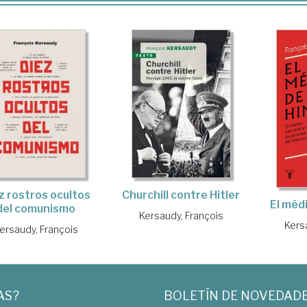
z rostros ocultos
Churchill contre Hitler
El méd
del comunismo
Kersaudy, François
Kers
ersaudy, François
AS?
BOLETÍN DE NOVEDAD