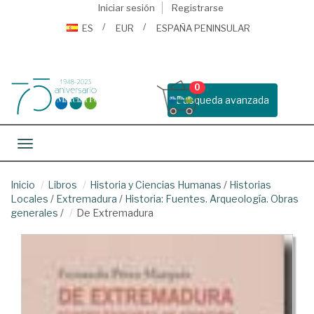
Iniciar sesión
Registrarse
ES
EUR
ESPAÑA PENINSULAR
0
Busqueda avanzada
Toggle navigation
Inicio
Libros
Historia y Ciencias Humanas
/
Historias
Locales
/
Extremadura
/
Historia: Fuentes. Arqueología. Obras
generales
/
De Extremadura