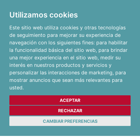
Utilizamos cookies
Este sitio web utiliza cookies y otras tecnologías
de seguimiento para mejorar su experiencia de
navegación con los siguientes fines:
para habilitar
la funcionalidad básica del sitio web
,
para brindar
una mejor experiencia en el sitio web
,
medir su
interés en nuestros productos y servicios y
personalizar las interacciones de marketing
,
para
mostrar anuncios que sean más relevantes para
usted
.
ACEPTAR
RECHAZAR
CAMBIAR PREFERENCIAS