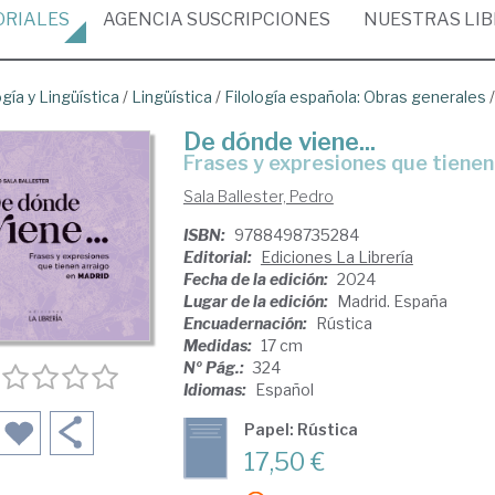
ORIALES
AGENCIA
SUSCRIPCIONES
NUESTRAS
LI
ogía y Lingüística
/
Lingüística
/
Filología española: Obras generales
De dónde viene...
frases y expresiones que tienen
Sala Ballester, Pedro
ISBN:
9788498735284
Editorial:
Ediciones La Librería
Fecha de la edición:
2024
Lugar de la edición:
Madrid. España
Encuadernación:
Rústica
Medidas:
17 cm
Nº Pág.:
324
Idiomas:
Español
Papel: Rústica
17,50 €