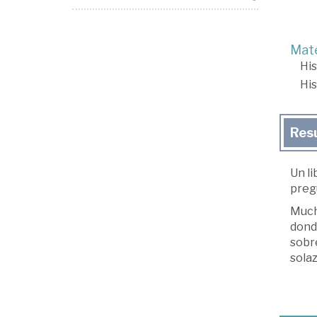
Mate
His
His
Res
Un l
preg
Much
dond
sobr
solaz