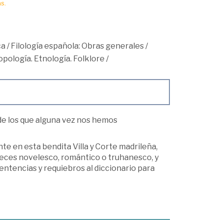
s.
ca
/
Filología española: Obras generales
/
pología. Etnología. Folklore
/
de los que alguna vez nos hemos
 en esta bendita Villa y Corte madrileña,
veces novelesco, romántico o truhanesco, y
ntencias y requiebros al diccionario para