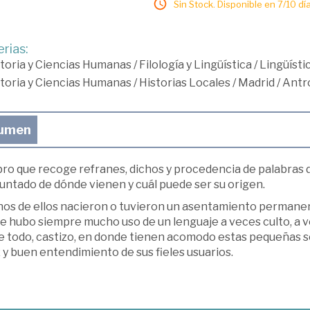
Sin Stock. Disponible en 7/10 día
rias:
toria y Ciencias Humanas
/
Filología y Lingüística
/
Lingüísti
toria y Ciencias Humanas
/
Historias Locales
/
Madrid
/
Antro
umen
ibro que recoge refranes, dichos y procedencia de palabras 
untado de dónde vienen y cuál puede ser su origen.
os de ellos nacieron o tuvieron un asentamiento permanente
e hubo siempre mucho uso de un lenguaje a veces culto, a 
e todo, castizo, en donde tienen acomodo estas pequeñas se
 y buen entendimiento de sus fieles usuarios.