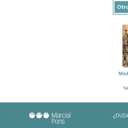
Otro
Madr
Sa
¿DUD